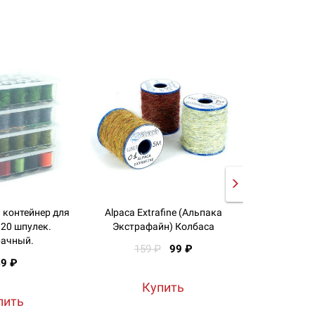
 контейнер для
Alpaca Extrafine (Альпака
Alpaca Top
 20 шпулек.
Экстрафайн) Колбаса
Ко
ачный.
159 ₽
99 ₽
1
9 ₽
Купить
К
пить