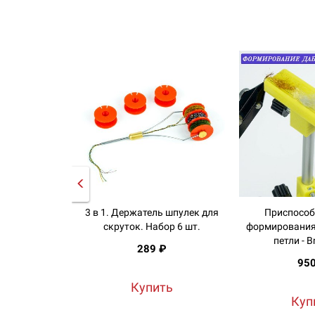
3 в 1. Держатель шпулек для
Приспособ
скруток. Набор 6 шт.
формирования
петли - B
289 ₽
95
Купить
Куп