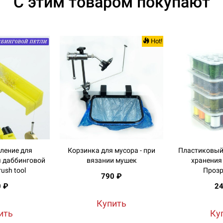
С этим товаром покупают
Hot!
ление для
Корзинка для мусора - при
Пластиковый
 даббинговой
вязании мушек
хранения
rush tool
Прозр
790 ₽
0 ₽
24
Купить
ить
Ку