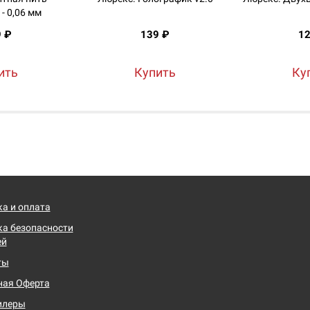
- 0,06 мм
9 ₽
139 ₽
12
ить
Купить
Ку
а и оплата
а безопасности
ей
ты
ная Оферта
илеры