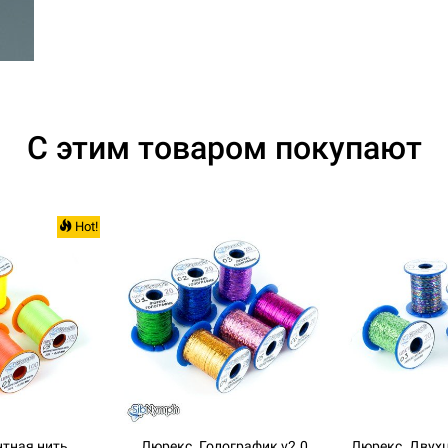
С этим товаром покупают
Hot!
тная нить
Люрекс. Голографик v2.0
Люрекс. Двух