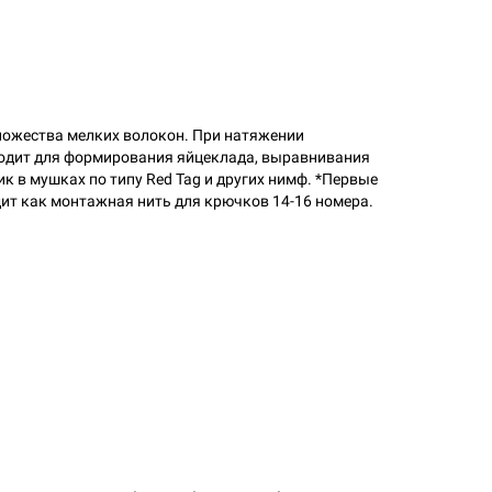
ножества мелких волокон. При натяжении
ходит для формирования яйцеклада, выравнивания
ик в мушках по типу Red Tag и других нимф. *Первые
ит как монтажная нить для крючков 14-16 номера.