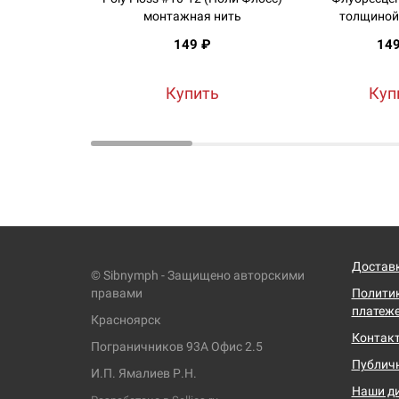
монтажная нить
толщиной 
149 ₽
14
Купить
Куп
Доставк
© Sibnymph - Защищено авторскими
правами
Политик
платеж
Красноярск
Контак
Пограничников 93А Офис 2.5
Публич
И.П. Ямалиев Р.Н.
Наши д