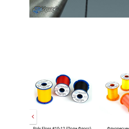
Poly Floss #10-12 (Поли Флосс)
Флуоресцен