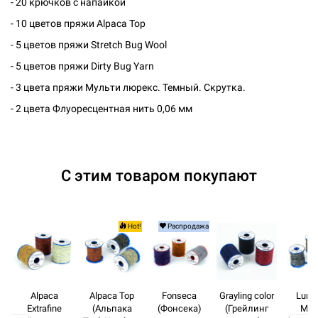
- 20 крючков с напайкой
- 10 цветов пряжи Alpaca Top
- 5 цветов пряжи Stretch Bug Wool
- 5 цветов пряжи Dirty Bug Yarn
- 3 цветa пряжи Мульти люрекс. Темный. Скрутка.
- 2 цвета Флуоресцентная нить 0,06 мм
С этим товаром покупают
Hot!
Распродажа
Alpaca
Alpaca Top
Fonseca
Grayling color
Lurex
Extrafine
(Альпака
(Фонсека)
(Грейлинг
Moh