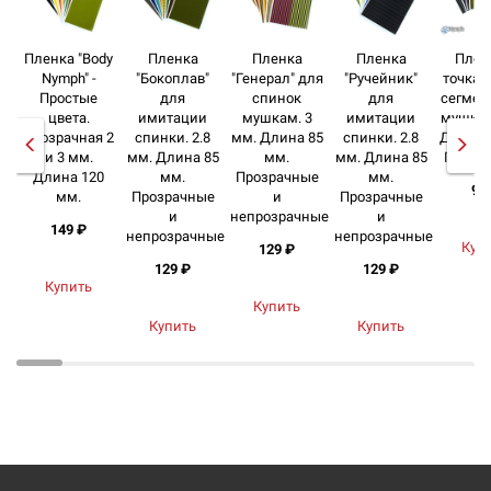
Пленка "Body
Пленка
Пленка
Пленка
Плен
Nymph" -
"Бокоплав"
"Генерал" для
"Ручейник"
точкам
Простые
для
спинок
для
сегмен
цвета.
имитации
мушкам. 3
имитации
мушки.
Прозрачная 2
спинки. 2.8
мм. Длина 85
спинки. 2.8
Длина 
и 3 мм.
мм. Длина 85
мм.
мм. Длина 85
Прозр
Длина 120
мм.
Прозрачные
мм.
99
мм.
Прозрачные
и
Прозрачные
и
непрозрачные
и
149 ₽
непрозрачные
непрозрачные
Куп
129 ₽
129 ₽
129 ₽
Купить
Купить
Купить
Купить