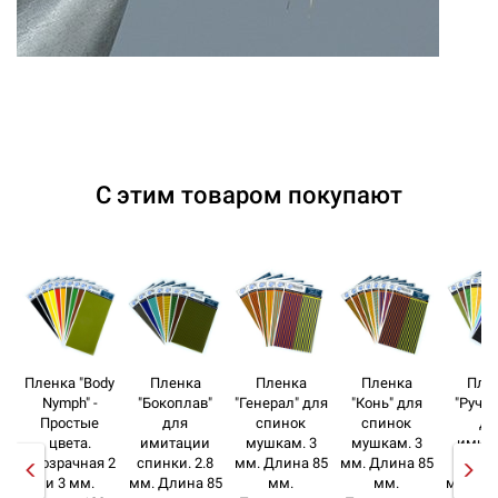
С этим товаром покупают
Пленка "Body
Пленка
Пленка
Пленка
Пле
Nymph" -
"Бокоплав"
"Генерал" для
"Конь" для
"Руче
Простые
для
спинок
спинок
дл
цвета.
имитации
мушкам. 3
мушкам. 3
имит
Прозрачная 2
спинки. 2.8
мм. Длина 85
мм. Длина 85
спинки
и 3 мм.
мм. Длина 85
мм.
мм.
мм. Дл