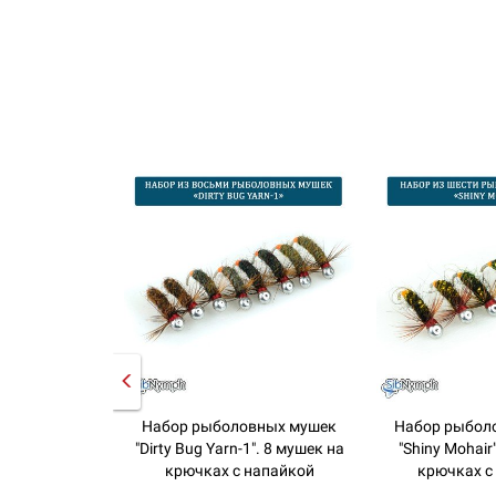
Набор рыболовных мушек
Набор рыбол
"Dirty Bug Yarn-1". 8 мушек на
"Shiny Mohair
крючках с напайкой
крючках с