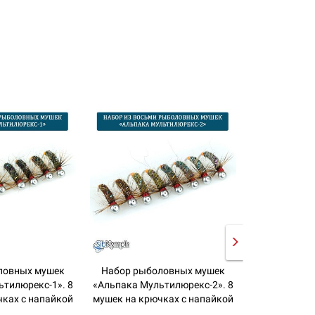
ловных мушек
Набор рыболовных мушек
Набор рыб
ьтилюрекс-1». 8
«Альпака Мультилюрекс-2». 8
«Ангара-1
чках с напайкой
мушек на крючках с напайкой
крючках