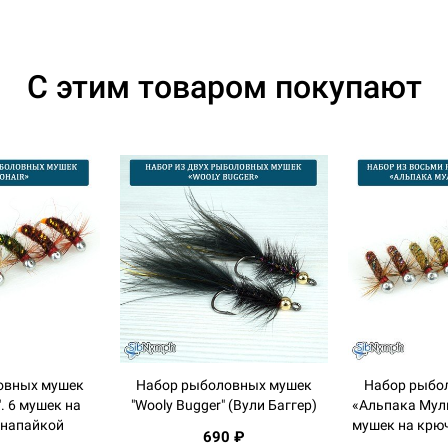
С этим товаром покупают
овных мушек
Набор рыболовных мушек
Набор рыбо
". 6 мушек на
"Wooly Bugger" (Вули Баггер)
«Альпака Мул
 напайкой
мушек на крю
690 ₽