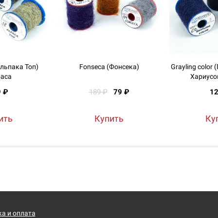
Альпака Топ)
Fonseca (Фонсека)
Grayling color
аса
Хариусо
9 ₽
189 ₽
79 ₽
12
ить
Купить
Ку
а и оплата