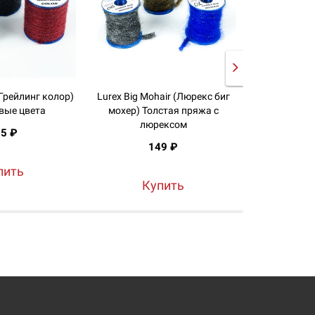
 (Грейлинг колор)
Lurex Big Mohair (Люрекс биг
Shiny Moha
вые цвета
мохер) Толстая пряжа с
Блестя
люрексом
5 ₽
1
149 ₽
пить
К
Купить