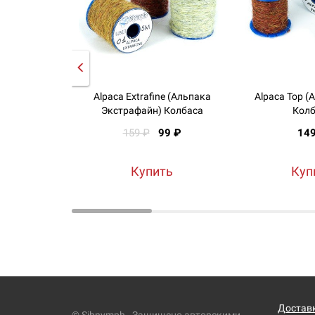
Alpaca Extrafine (Альпака
Alpaca Top (
Экстрафайн) Колбаса
Колб
159 ₽
99 ₽
14
Купить
Куп
Доставк