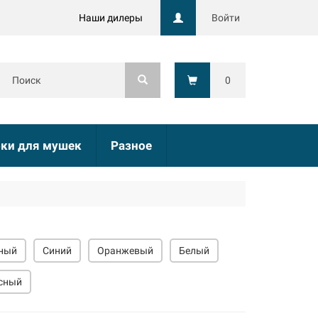
Наши дилеры
Войти
0
ки для мушек
Разное
ный
Синий
Оранжевый
Белый
сный